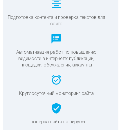
format_align_center
Подготовка контента и проверка текстов для
сайта
speaker_notes
Автоматизация работ по повышению
видимости в интернете: публикации,
площадки, обсуждения, аккаунты
alarm_on
Круглосуточный мониторинг сайта
verified_user
Проверка сайта на вирусы