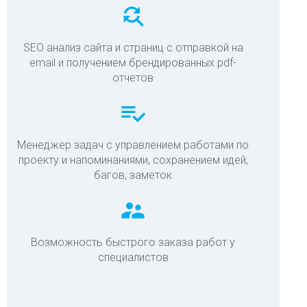
find_replace
SEO анализ сайта и страниц с отправкой на
email и получением брендированных pdf-
отчетов
playlist_add_check
Менеджер задач с управлением работами по
проекту и напоминаниями, сохранением идей,
багов, заметок
supervisor_account
Возможность быстрого заказа работ у
специалистов